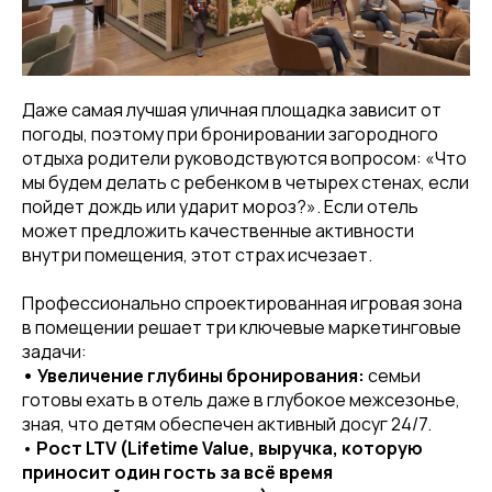
Даже самая лучшая уличная площадка зависит от
погоды, поэтому при бронировании загородного
отдыха родители руководствуются вопросом: «Что
мы будем делать с ребенком в четырех стенах, если
пойдет дождь или ударит мороз?». Если отель
может предложить качественные активности
внутри помещения, этот страх исчезает.
Профессионально спроектированная игровая зона
в помещении решает три ключевые маркетинговые
задачи:
• Увеличение глубины бронирования:
семьи
готовы ехать в отель даже в глубокое межсезонье,
зная, что детям обеспечен активный досуг 24/7.
•
Рост LTV (Lifetime Value, выручка, которую
приносит один гость за всё время