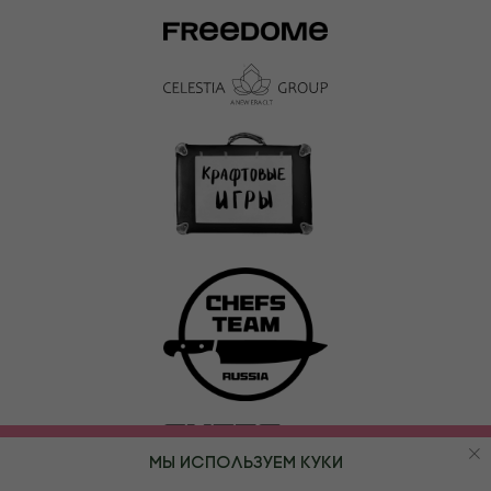
Купить видеозапись
Мы используем куки