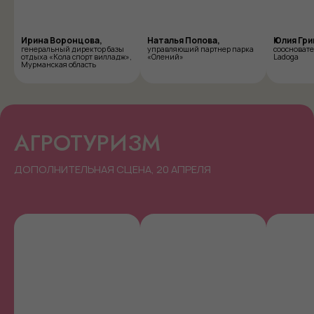
Ирина Воронцова,
Наталья Попова,
Юлия Гри
генеральный директор базы
управляющий партнер парка
соосновате
отдыха «Кола спорт вилладж»,
«Олений»
Ladoga
Мурманская область
АГРОТУРИЗМ
ДОПОЛНИТЕЛЬНАЯ СЦЕНА, 20 АПРЕЛЯ