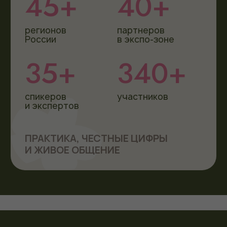
В БОЛЬШОЙ ИГРЕ
КАК ВЫЖИТЬ ВО ВРЕМЕНА
ПАДЕНИЯ СПРОСА
Рынок
Спрос
Гости стали
меняется
нестабилен
требовательнее
НА ФОРУМЕ МЫ ЧЕСТНО РАЗБИРАЕМ, ЧТО
ДЕЛАТЬ НЕБОЛЬШИМ ЗАГОРОДНЫМ
ОБЪЕКТАМ,
ЧТОБЫ ЗАРАБАТЫВАТЬ, РАСТИ И НЕ
ЗАКРЫВАТЬСЯ.
КЛЮЧЕВЫЕ
ВОПРОСЫ ФОРУМА