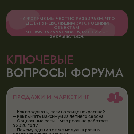
учимся на чужих факапах
4
РОСТ И МАСШТАБИРОВАНИЕ
— Стратегия роста: от глэмпинга до большого
отеля
— Плюсы и минусы масштабирования
— Как избежать кризисов при росте
— «Я раскрутил свой отель и хочу взять в
управление чужой»: с чего начать и на какие
грабли не наступить
ДОПОЛНИТЕЛЬНАЯ СЦЕНА
АГРОТУРИЗМ
Для тех, кто:
— купил сельхозземлю и не знает, что с ней
делать
— уже развивает или только думает о проекте
в агротуризме
— не понимает, как превратить землю
в работающий бизнес
КЕЙСЫ ОТ РЕАЛЬНЫХ ФЕРМЕРОВ
ПО РАЗЛИЧНЫМ НАПРАВЛЕНИЯМ:
КАК СОВМЕЩАТЬ ФЕРМЕРСТВО И
ТУРИЗМ НА ОДНОЙ ПЛОЩАДКЕ