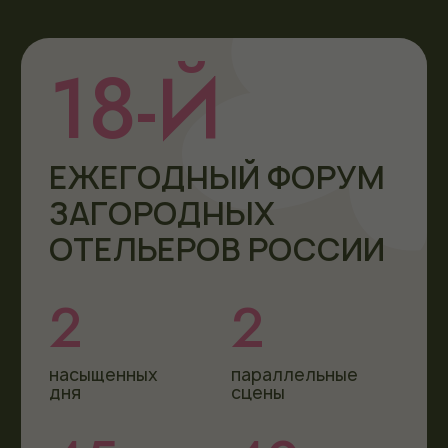
насыщенных
параллельные
дня
сцены
45+
40+
регионов
партнеров
России
в экспо-зоне
35+
340+
спикеров
участников
и экспертов
ПРАКТИКА, ЧЕСТНЫЕ ЦИФРЫ
И ЖИВОЕ ОБЩЕНИЕ
ГЛАВНАЯ ТЕМА 2026 ГОДА
МАЛЫЕ ОТЕЛИ