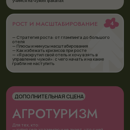
Получат инструменты увеличения дохода и загрузки
Узнают больше о рабочих управленческие и
маркетинговые решения
Получат стратегию развития в нестабильные
периоды
УПРАВЛЯЮЩИЕ,
ОПЕРАЦИОННЫЕ ДИРЕКТОРА
И РУКОВОДИТЕЛИ СЛУЖБ
Изучат эффективные операционные процессы и
стандарты
Найдут решения по персоналу и снижению
издержек
Получат обмен опытом с коллегами из аналогичных
проектов
ТЕ, КТО ПЛАНИРУЕТ СТРОИТЬ
ОТЕЛЬ ИЛИ ГЛЭМПИНГ
Получат понимание, какой формат реально
зарабатывает
Узнают об основных критических ошибкам старта и
способах их избежать
Поймут реалистичную экономику проекта и сроки
окупаемости
ИНВЕСТОРЫ В ЗАГОРОДНУЮ
НЕДВИЖИМОСТЬ И ТУРИЗМ