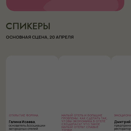
СПИКЕРЫ
ОСНОВНАЯ СЦЕНА, 20 АПРЕЛЯ
ЗАПРОСИТЬ ПРОГРАММУ
ОТКРЫТИЕ ФОРУМА
МАЛЫЙ ОТЕЛЬ И БОЛЬШИЕ
ЭМОЦИОНА
ПРОБЛЕМЫ: КАК СДЕЛАТЬ ТАК,
ЧТОБЫ ЭКОНОМИКА В ОТЕЛЕ
Галина Исаева
,
Дмитрий 
СХОДИЛАСЬ? ЧТО ТАКОЕ
основатель Ассоциации
предприни
МАЛЫЙ ОТЕЛЬ? СЛАБЫЕ
загородных отелей
ресторатор
ТОЧКИ.