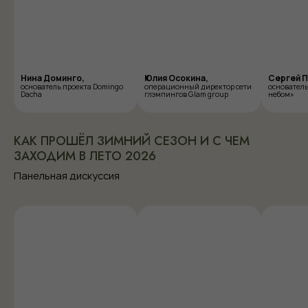
Нина Доминго,
Юлия Осокина,
Сергей П
основатель проекта Domingo
операционный директор сети
основател
Dacha
глэмпингов Glam group
небом»
КАК ПРОШЁЛ ЗИМНИЙ СЕЗОН И С ЧЕМ
ЗАХОДИМ В ЛЕТО 2026
Панельная дискуссия