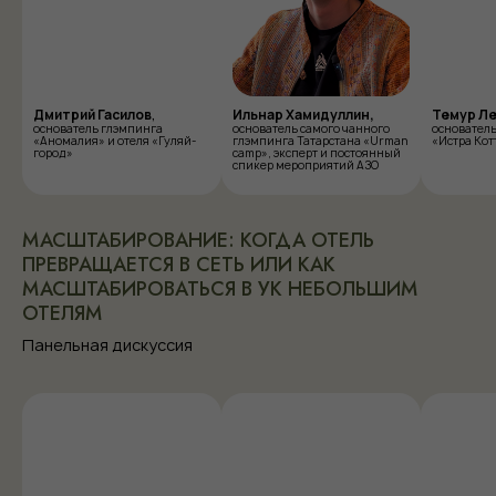
EXPO-ЗОНА
Дмитрий Гасилов
,
Ильнар Хамидуллин,
Темур Ле
ФАБРИКИ ОТЕЛЕЙ
основатель глэмпинга
основатель самого чанного
основатель
«Аномалия» и отеля «Гуляй-
глэмпинга Татарстана «Urman
«Истра Кот
город»
camp», эксперт и постоянный
спикер мероприятий АЗО
Стать партнером
ГЕНЕРАЛЬНЫЕ
МАСШТАБИРОВАНИЕ: КОГДА ОТЕЛЬ
ПАРТНЕРЫ
ПРЕВРАЩАЕТСЯ В СЕТЬ ИЛИ КАК
МАСШТАБИРОВАТЬСЯ В УК НЕБОЛЬШИМ
ОТЕЛЯМ
Панельная дискуссия
ПАРТНЕРЫ