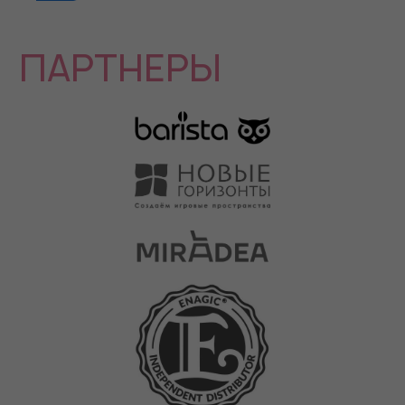
ПРОВЕДЕНИЯ
DOUBLETREE BY HILTON
MOSCOW - VNUKOVO AIRPORT
Отель DoubleTree by Hilton Moscow — Vnukovo Airport
расположен напротив главного входа в Терминал,
А международного аэропорта Внуково, до которого
можно дойти как по наземному так и по подземному
переходу.
Международный аэропорт Внуково находится в 25 км
от центра и является самым современным, ближайшим
к городу аэропортом. 6 сентября 2023 года состоялось
открытие метро «Аэропорт Внуково» Солнцевской линии.