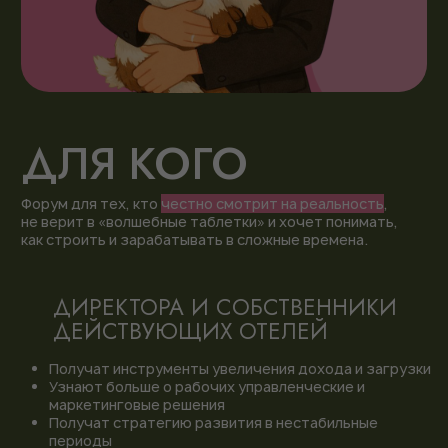
Насыщенная программа
— 35+ экспертов
— честные цифры
— разборы ошибок и факапов
Новые контакты
— общение с коллегами
— знакомство с партнерами
— общий чат участников
Нетворкинг
— общение с экспертами
— обмен опытом с коллегами
Материалы
— видеозаписи выступлений
— презентации спикеров