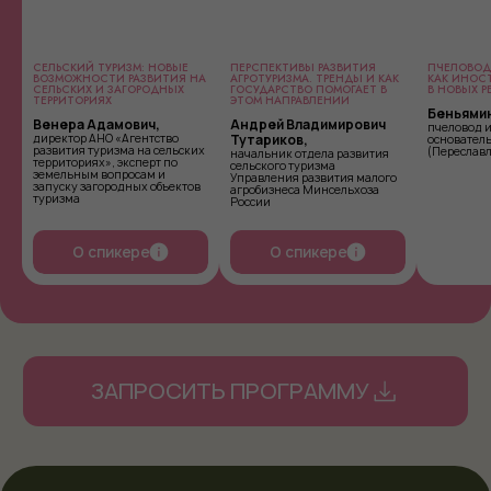
СЕЛЬСКИЙ ТУРИЗМ: НОВЫЕ
ПЕРСПЕКТИВЫ РАЗВИТИЯ
ПЧЕЛОВОДС
ВОЗМОЖНОСТИ РАЗВИТИЯ НА
АГРОТУРИЗМА. ТРЕНДЫ И КАК
КАК ИНОС
СЕЛЬСКИХ И ЗАГОРОДНЫХ
ГОСУДАРСТВО ПОМОГАЕТ В
В НОВЫХ Р
ТЕРРИТОРИЯХ
ЭТОМ НАПРАВЛЕНИИ
Беньями
Венера Адамович,
Андрей Владимирович
пчеловод 
директор АНО «Агентство
Тутариков,
основатель
развития туризма на сельских
(Переславл
начальник отдела развития
территориях», эксперт по
сельского туризма
земельным вопросам и
Управления развития малого
запуску загородных объектов
агробизнеса Минсельхоза
туризма
России
О спикере
О спикере