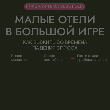
ПРОДАЖИ И МАРКЕТИНГ
1
— Как продавать, если на улице некрасиво?
— Как выжать максимум из летнего сезона
— Социальные сети — что реально работает
в 2026 году
— Почему один и тот же модуль в разных
отелях стоит по-разному
ПРОДУКТ И ГОСТЬ
2
— Чем удивить гостя, если у тебя только дома
— Почему гость выбирает маленький отель,
а не большой
— Что ждёт гость от загородного отдыха
— Концепции загородного отдыха: какие
бывают и как выбрать свою
— Маршрут гостя по отелю: от бронирования
до выезда
ОПЕРАЦИОНКА И УПРАВЛЕНИЕ
3
— Как организовать питание в небольшом
загородном отеле
— Стратегия развития: строить новые дома или
инвестировать в бассейн
— «Вредные советы»: как делать не нужно
— Форум ошибок загородных отельеров —