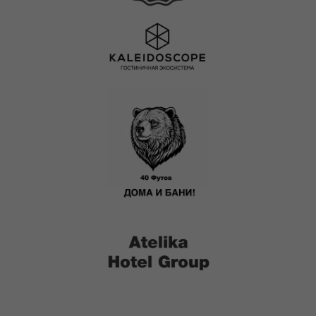
В непосредственной близости от аэровокзального
комплекса находится стоянка всех видов общественного
транспорта, стоянка такси и подземная
железнодорожная станция, куда с Киевского вокзала
приходят скоростные электропоезда «Аэроэкспресс».
Адрес:
2-я Рейсовая ул., 2,
Сайт отеля
Внуково 119027 Россия