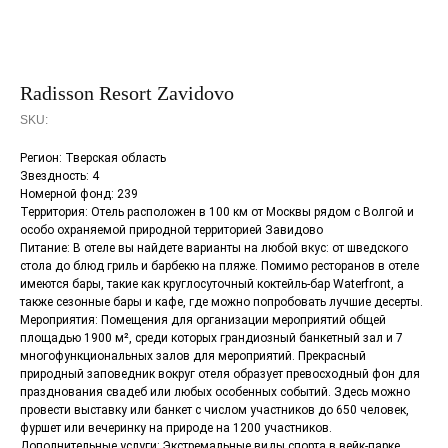
Radisson Resort Zavidovo
SKU:
Регион: Тверская область
Звездность: 4
Номерной фонд: 239
Территория: Отель расположен в 100 км от Москвы рядом с Волгой и
особо охраняемой природной территорией Завидово
Питание: В отеле вы найдете варианты на любой вкус: от шведского
стола до блюд гриль и барбекю на пляже. Помимо ресторанов в отеле
имеются бары, такие как круглосуточный коктейль-бар Waterfront, а
также сезонные бары и кафе, где можно попробовать лучшие десерты.
Мероприятия: Помещения для организации мероприятий общей
площадью 1900 м², среди которых грандиозный банкетный зал и 7
многофункциональных залов для мероприятий. Прекрасный
природный заповедник вокруг отеля образует превосходный фон для
празднования свадеб или любых особенных событий. Здесь можно
провести выставку или банкет с числом участников до 650 человек,
фуршет или вечеринку на природе на 1200 участников.
Дополнительные услуги: Экстремальные виды спорта в вейк-парке,