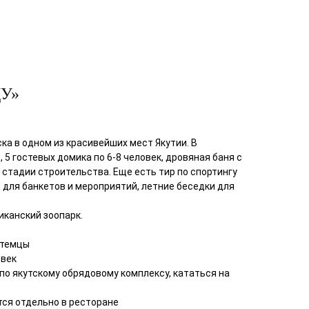
ДУ»
ска в одном из красивейших мест Якутии. В
 5 гостевых домика по 6-8 человек, дровяная баня с
 стадии строительства. Еще есть тир по спортингу
с для банкетов и мероприятий, летние беседки для
иканский зоопарк.
Октемцы
овек
, по якутскому обрядовому комплексу, кататься на
тся отдельно в ресторане