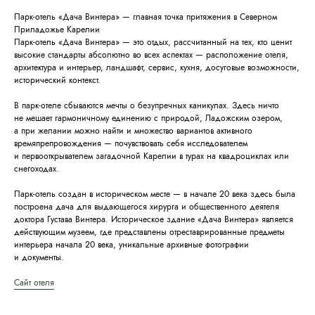
Парк-отель «Дача Винтера» — главная точка притяжения в Северном
Приладожье Карелии
Парк-отель «Дача Винтера» — это отдых, рассчитанный на тех, кто ценит
высокие стандарты абсолютно во всех аспектах — расположение отеля,
архитектура и интерьер, ландшафт, сервис, кухня, досуговые возможности,
исторический контекст.
В парк-отеле сбываются мечты о безупречных каникулах. Здесь ничто
не мешает гармоничному единению с природой, Ладожским озером,
а при желании можно найти и множество вариантов активного
времяпрепровождения — почувствовать себя исследователем
и первооткрывателем загадочной Карелии в турах на квадроциклах или
снегоходах.
Парк-отель создан в историческом месте — в начале 20 века здесь была
построена дача для выдающегося хирурга и общественного деятеля
доктора Густава Винтера. Историческое здание «Дача Винтера» является
действующим музеем, где представлены отреставрированные предметы
интерьера начала 20 века, уникальные архивные фотографии
и документы.
Сайт отеля