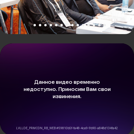
команда Ассоциации
загородных отелей
АЗО — некоммерческая организация, созданная для
развития рынка российских загородных
и курортных отелей, глэмпингов.
Уже более 11 лет мы объединяем отели
и развиваем индустрию загородного отдыха
в России. Мы концентрируем все знания и опыт
отрасли. Это позволяет нам проводить уникальные
обучающие мероприятия, такие как Форум
загородных отельеров, Инвестиционный форум,
Форум по маркетингу и продажам, SPA BUSINESS
FORUM и другие.
>70 мероприятий
>3000 отельеров