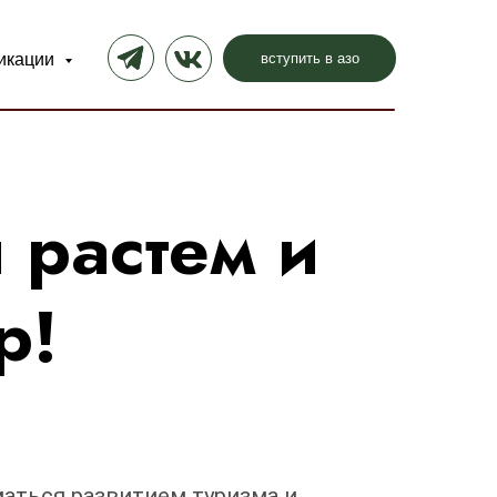
вступить в азо
икации
растем и
р!
маться развитием туризма и