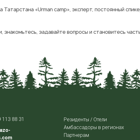
а Татарстана «Urman camp», эксперт, постоянный спик
и, знакомьтесь, задавайте вопросы и становитесь час
9 113 88 31
Резиденты / Отели
Амбассадоры в регионах
azo-
Партнерам
s.com