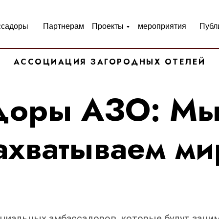
ссадоры
Партнерам
Проекты
мероприятия
Публ
АССОЦИАЦИЯ ЗАГОРОДНЫХ ОТЕЛЕЙ
доры АЗО: Мы 
ахватываем ми
ициальных
амбассадоров
, которые будут зани