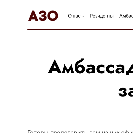
О нас
Резиденты
Амба
Амбасса
з
Готовы представить вам наших оф