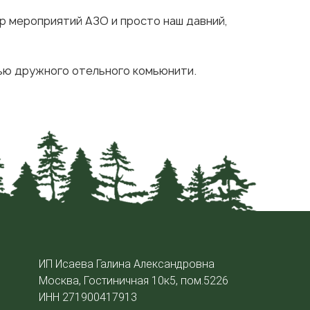
ер мероприятий АЗО и просто наш давний,
тью дружного отельного комьюнити.
ИП Исаева Галина Александровна
Москва, Гостиничная 10к5, пом.5226
ИНН 271900417913