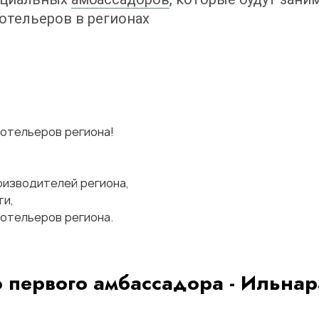
тельеров в регионах
отельеров региона!
оизводителей региона,
ти,
отельеров региона.
о первого амбассадора - Ильна