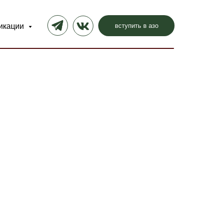
вступить в азо
икации