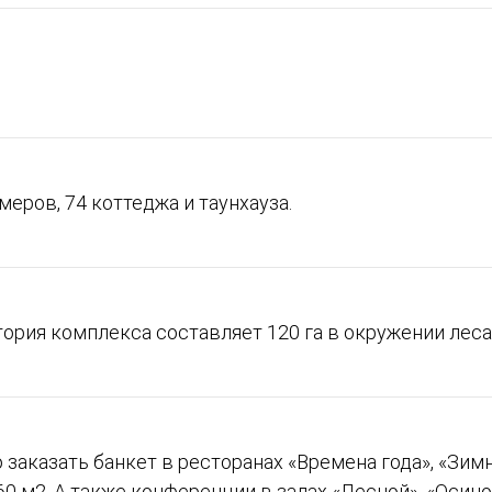
меров, 74 коттеджа и таунхауза.
ория комплекса составляет 120 га в окружении леса
заказать банкет в ресторанах «Времена года», «Зимни
60 м2. А также конференции в залах «Лесной», «Осин