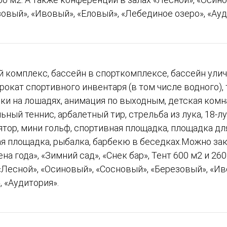
овый», «Ивовый», «Еловый», «Лебединое озеро», «Ауд
 комплекс, бассейн в спорткомплексе, бассейн ули
прокат спортивного инвентаря (в том числе водного),
ки на лошадях, анимация по выходным, детская комна
ьный теннис, арбалетный тир, стрельба из лука, 18-л
тор, мини гольф, спортивная площадка, площадка дл
я площадка, рыбалка, барбекю в беседках.Можно зак
на года», «Зимний сад», «Снек бар», Тент 600 м2 и 26
«Лесной», «Осиновый», «Сосновый», «Березовый», «И
, «Аудитория».