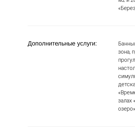
«Берез
Дополнительные услуги:
Банный
зона, 
прогул
настол
симуля
детска
«Време
залах 
озеро»