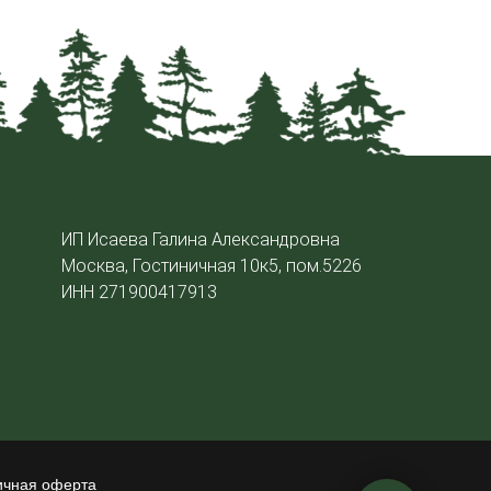
ИП Исаева Галина Александровна
Москва, Гостиничная 10к5, пом.5226
ИНН 271900417913
ичная оферта