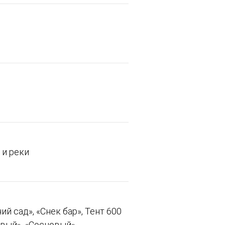
 и реки
й сад», «Снек бар», Тент 600
овый», «Сосновый»,