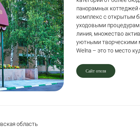
панорамных коттеджей 
комплекс с открытым б
уходовыми процедурами
линия, множество актив
уютными творческими 
Welna – это то место к
Сайт отеля
вская область