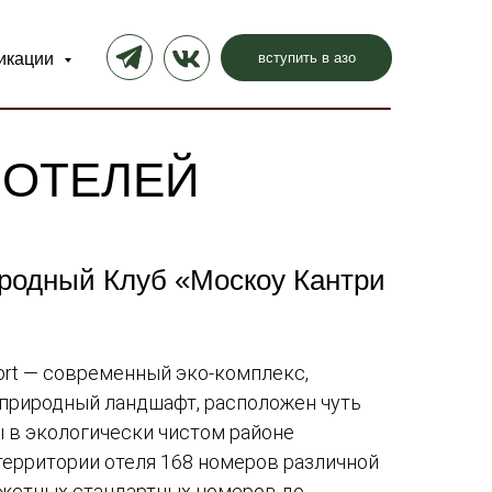
вступить в азо
икации
 ОТЕЛЕЙ
родный Клуб «Москоу Кантри
sort — современный эко-комплекс,
 природный ландшафт, расположен чуть
 в экологически чистом районе
территории отеля 168 номеров различной
джетных стандартных номеров до