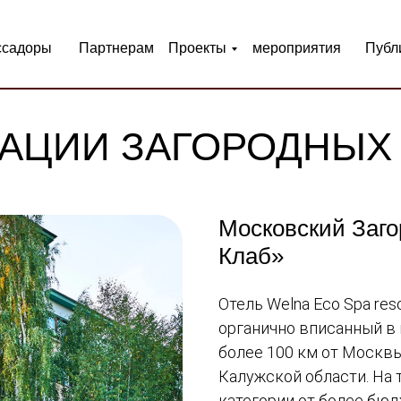
ссадоры
Партнерам
Проекты
мероприятия
Публ
АЦИИ ЗАГОРОДНЫХ
Московский Заго
Клаб»
Отель Welna Eco Spa re
органично вписанный в
более 100 км от Москвы
Калужской области. На 
категории от более бю