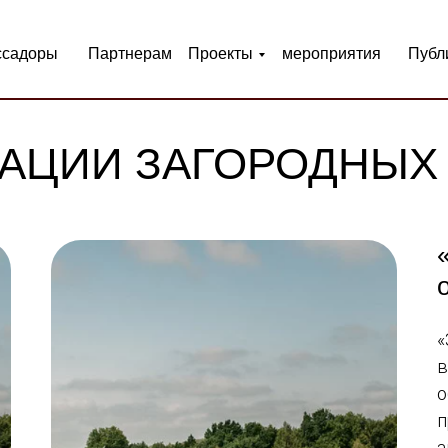
ссадоры
Партнерам
Проекты
мероприятия
Публ
АЦИИ ЗАГОРОДНЫХ
«
в
о
п
а