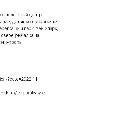
 горнолыжный центр,
налов, детская горнолыжная
еревочный парк, вейк-парк,
озере, рыбалка на
 эко-тропы.
ion/?date=2022-11-
dol.ru/korporativny-e-