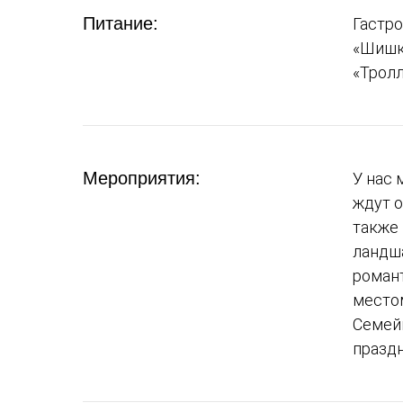
Питание:
Гастро
«Шишка
«Тролл
Мероприятия:
У нас
ждут о
также 
ландш
роман
местом
Семей
празд