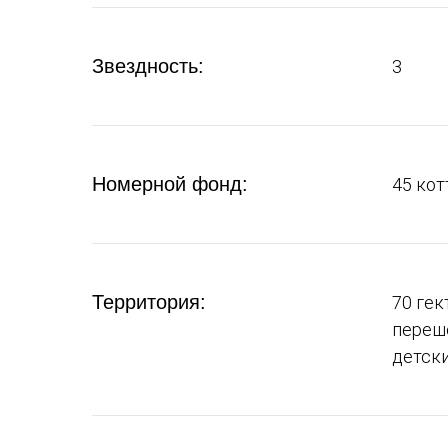
Звездность:
3
Номерной фонд:
45 кот
Территория:
70 гек
переше
детски