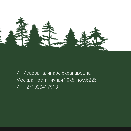
ИП Исаева Галина Александровна
Москва, Гостиничная 10к5, пом.5226
ИНН 271900417913