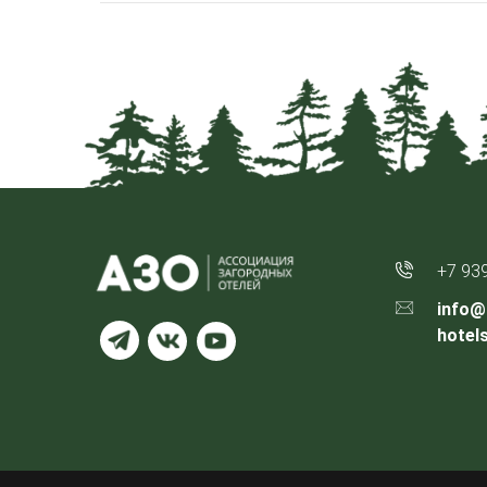
+7 93
info@
hotel