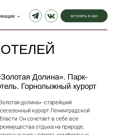
вступить в азо
икации
 ОТЕЛЕЙ
«Золотая Долина». Парк-
отель. Горнолыжный курорт
Золотая долина» -старейший
сесезонный курорт Ленинградской
бласти. Он сочетает в себе все
реимущества отдыха на природе,
ктивные виды спорта, комфортные