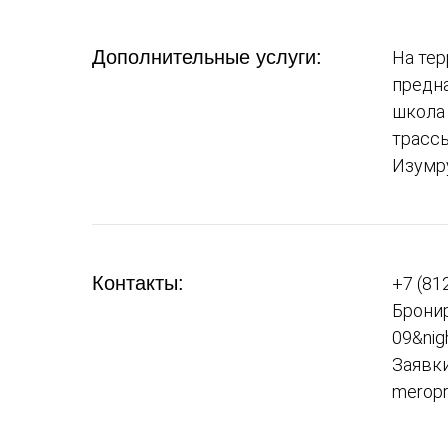
Дополнительные услуги:
На тер
предна
школа 
трассы
Изумру
Контакты:
+7 (81
Бронир
09&nig
Заявки
meropr