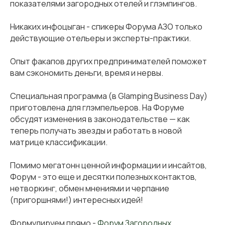
показателями загородных отелей и глэмпингов.
Никаких инфоцыган - спикеры Форума АЗО только
действующие отельеры и эксперты-практики.
Опыт факапов других предпринимателей поможет
вам сэкономить деньги, время и нервы.
Специальная программа (в Glamping Business Day)
приготовлена для глэмпельеров. На Форуме
обсудят изменения в законодательстве — как
теперь получать звезды и работать в новой
матрице классификации.
Помимо мегатонн ценной информации и инсайтов,
Форум - это еще и десятки полезных контактов,
нетворкинг, обмен мнениями и черпание
(пригоршнями!) интересных идей!
Формулируем прямо -
Форум Загородных